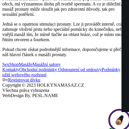
ořech, má významnou úlohu při tvorbě spermatu. A co je důležité,
masáž prostaty může sloužit jak pro zdravotní důvody, tak pro
sexuální potěšení.
Jedná se o opatrnou stimulaci prostaty. Lze ji provádět interně, což
zahrnuje vložení prstu nebo speciální pomůcky do konečníku, nebo
vnější masáž tím, že mírně tlačíte na oblast hráze, což je místo mezi
řitním otvorem a šourkem.
Pokud chcete získat podrobnější informace, doporučujeme si přečíst
náš hlavní článek o masáži prostaty.
SexShop
Masáže
Masážní salony
Kontakty
Obchodní podmínky
Odstoupení od smlouvy
Podmínky
užití webového rozhraní
Registrovat dívku
Copyright © 2023 HOLKYNAMASAZ.CZ
Všechna práva vyhrazena
WebDesign By.
PESL.NAME