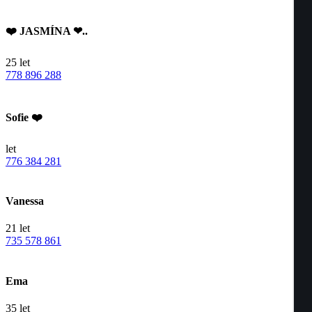
❤️ JASMÍNA ❤..
25
let
778 896 288
Sofie ❤️
let
776 384 281
Vanessa
21
let
735 578 861
Ema
35
let