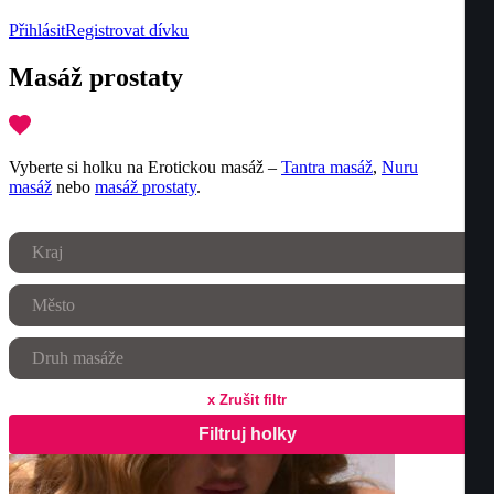
Přihlásit
Registrovat dívku
Masáž prostaty
Vyberte si holku na Erotickou masáž –
Tantra masáž
,
Nuru
masáž
nebo
masáž prostaty
.
Kraj
Město
Druh masáže