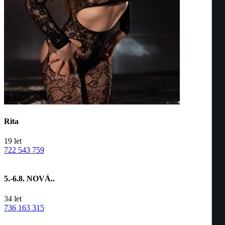
Rita
19
let
722 543 759
5.-6.8. NOVÁ..
34
let
736 163 315