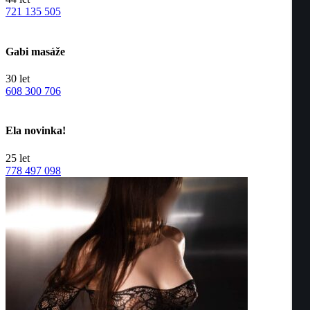
721 135 505
Gabi masáže
30
let
608 300 706
Ela novinka!
25
let
778 497 098