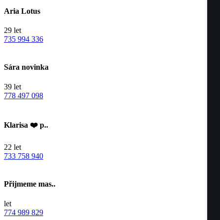
Aria Lotus
29
let
735 994 336
Sára novinka
39
let
778 497 098
Klarisa ❤️ p..
22
let
733 758 940
Přijmeme mas..
let
774 989 829