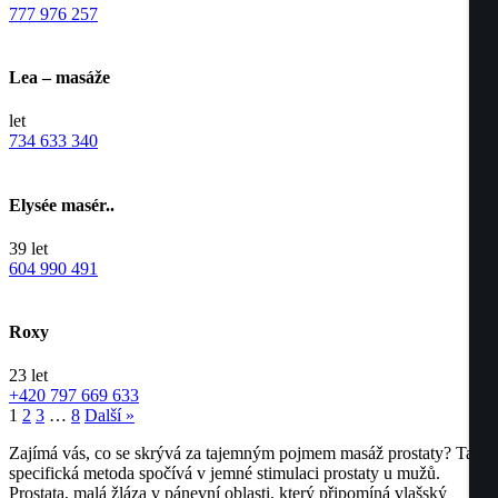
777 976 257
Lea – masáže
let
734 633 340
Elysée masér..
39
let
604 990 491
Roxy
23
let
+420 797 669 633
1
2
3
…
8
Další »
Zajímá vás, co se skrývá za tajemným pojmem masáž prostaty? Tato
specifická metoda spočívá v jemné stimulaci prostaty u mužů.
Prostata, malá žláza v pánevní oblasti, který připomíná vlašský