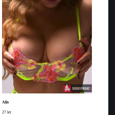
Alis
27
let