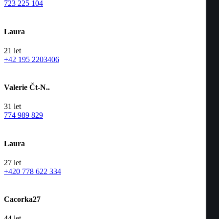
723 225 104
Laura
21
let
+42 195 2203406
Valerie Čt-N..
31
let
774 989 829
Laura
27
let
+420 778 622 334
Cacorka27
44
let