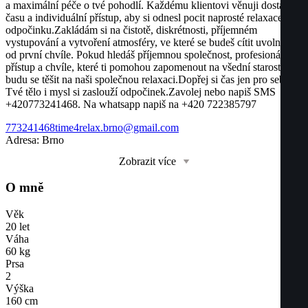
a maximální péče o tvé pohodlí. Každému klientovi věnuji dostatek
času a individuální přístup, aby si odnesl pocit naprosté relaxace a
odpočinku.Zakládám si na čistotě, diskrétnosti, příjemném
vystupování a vytvoření atmosféry, ve které se budeš cítit uvolněně
od první chvíle. Pokud hledáš příjemnou společnost, profesionální
přístup a chvíle, které ti pomohou zapomenout na všední starosti,
budu se těšit na naši společnou relaxaci.Dopřej si čas jen pro sebe.
Tvé tělo i mysl si zaslouží odpočinek.Zavolej nebo napiš SMS
+420773241468. Na whatsapp napiš na +420 722385797
773241468
time4relax.brno@gmail.com
Adresa:
Brno
Zobrazit více
O mně
Věk
20
let
Váha
60
kg
Prsa
2
Výška
160
cm