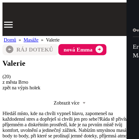
Domů
»
Masáže
»
Valerie
Er
RÁJ DOTEKŮ
nová Emma
Ma
Valerie
(
20
)
z města
Brno
3x
zpět na výpis holek
Zobrazit více
Hledáš místo, kde na chvíli vypneš hlavu, zapomeneš na
každodenní stres a dopřeješ si chvíli jen pro sebe?Ráda tě přivítám v
příjemném a diskrétním prostředí, kde je na prvním místě tvůj
komfort, uvolnění a jedinečný zážitek. Nabízím smyslnou masáž
body to body, při které se prolínají jemné doteky, příjemná atmosféra