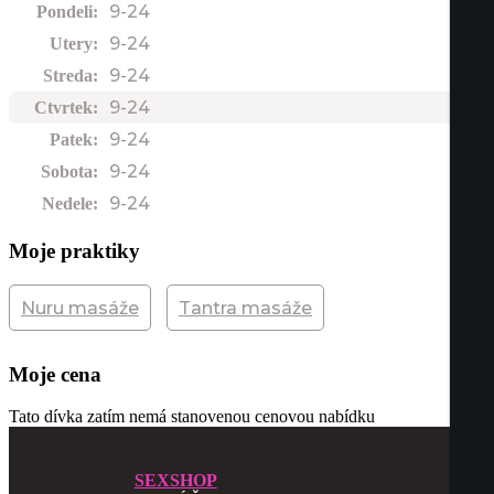
9-24
Pondeli:
9-24
Utery:
9-24
Streda:
9-24
Ctvrtek:
9-24
Patek:
9-24
Sobota:
9-24
Nedele:
Moje praktiky
Nuru masáže
Tantra masáže
Moje cena
Tato dívka zatím nemá stanovenou cenovou nabídku
SEXSHOP