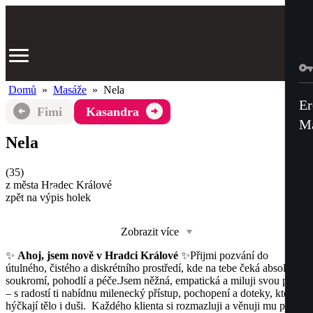
Domů
»
Masáže
»
Nela
Er
Fimi
Kasandra
Ma
Nela
(
35
)
z města
Hradec Králové
4x
zpět na výpis holek
Zobrazit více
✨
Ahoj, jsem nově v Hradci Králové
✨
Přijmi pozvání do
útulného, čistého a diskrétního prostředí, kde na tebe čeká absolutní
soukromí, pohodlí a péče.
Jsem něžná, empatická a miluji svou práci
– s radostí ti nabídnu milenecký přístup, pochopení a doteky, které
hýčkají tělo i duši.
Každého klienta si rozmazluji a věnuji mu plnou