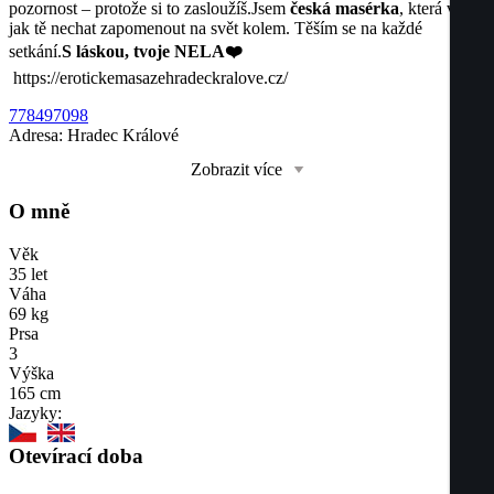
pozornost – protože si to zasloužíš.
Jsem
česká masérka
, která ví,
jak tě nechat zapomenout na svět kolem.
Těším se na každé
setkání.
S láskou, tvoje NELA❤️
https://erotickemasazehradeckralove.cz/
778497098
Adresa:
Hradec Králové
Zobrazit více
O mně
Věk
35
let
Váha
69
kg
Prsa
3
Výška
165
cm
Jazyky:
Otevírací doba