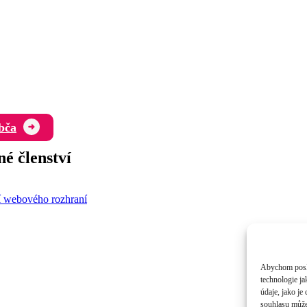
bča
né členství
í webového rozhraní
Abychom poskyt
technologie j
údaje, jako j
souhlasu může 