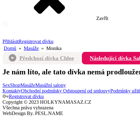
Zavřít
Přihlásit
Registrovat dívku
Domů
»
Masáže
»
Monika
Předchozí dívka
Chloe
Následující dívka
Sa
Je nám líto, ale tato dívka nemá prodlouže
SexShop
Masáže
Masážní salony
Kontakty
Obchodní podmínky
Odstoupení od smlouvy
Podmínky užit
Registrovat dívku
Copyright © 2023 HOLKYNAMASAZ.CZ
Všechna práva vyhrazena
WebDesign By.
PESL.NAME